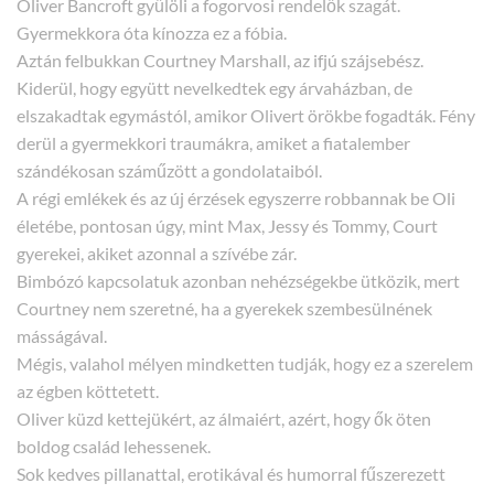
Oliver Bancroft gyűlöli a fogorvosi rendelők szagát.
Gyermekkora óta kínozza ez a fóbia.
Aztán felbukkan Courtney Marshall, az ifjú szájsebész.
Kiderül, hogy együtt nevelkedtek egy árvaházban, de
elszakadtak egymástól, amikor Olivert örökbe fogadták. Fény
derül a gyermekkori traumákra, amiket a fiatalember
szándékosan száműzött a gondolataiból.
A régi emlékek és az új érzések egyszerre robbannak be Oli
életébe, pontosan úgy, mint Max, Jessy és Tommy, Court
gyerekei, akiket azonnal a szívébe zár.
Bimbózó kapcsolatuk azonban nehézségekbe ütközik, mert
Courtney nem szeretné, ha a gyerekek szembesülnének
másságával.
Mégis, valahol mélyen mindketten tudják, hogy ez a szerelem
az égben köttetett.
Oliver küzd kettejükért, az álmaiért, azért, hogy ők öten
boldog család lehessenek.
Sok kedves pillanattal, erotikával és humorral fűszerezett