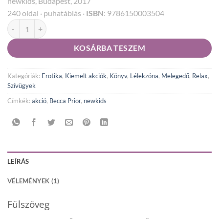
newkids, Budapest, 2017
alapján
was:
is:
240 oldal
·
puhatáblás
·
ISBN
: 9786150003504
2.990 Ft.
1.795 Ft.
Becca Prior - A ​sorsom te vagy mennyiség
KOSÁRBA TESZEM
Kategóriák:
Erotika
,
Kiemelt akciók
,
Könyv
,
Lélekzóna
,
Melegedő
,
Relax
,
Szívügyek
Címkék:
akció
,
Becca Prior
,
newkids
LEÍRÁS
VÉLEMÉNYEK (1)
Fülszöveg