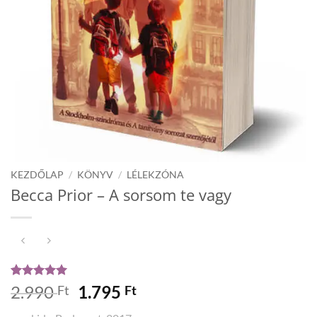
KEZDŐLAP
/
KÖNYV
/
LÉLEKZÓNA
Becca Prior – A ​sorsom te vagy
Értékelés
1
5
Original
Current
2.990
1.795
Ft
Ft
az 5-ből,
price
price
értékelés