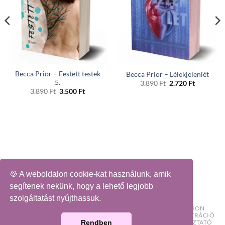
Becca Prior – Festett ​testek
Becca Prior – Lélekjelenlét
5.
Original
Current
3.890
Ft
2.720
Ft
price
price
Original
Current
3.890
Ft
3.500
Ft
was:
is:
price
price
3.890 Ft.
2.720 Ft.
was:
is:
.
3.890 Ft.
3.500 Ft.
🍪 A weboldalon cookie-kat használunk, amik
segítenek nekünk, hogy a lehető legjobb
szolgáltatást nyújthassuk.
🛍️ KIEMELT AKCIÓK
📚 KÖNYV
🏳️‍🌈 LOVE WINS COLLECTION
💐 KOPOGTATÓ
KÍVÁNSÁGLISTA
BEJELENTKEZÉS/REGISZTRÁCIÓ
KIK VAGYUNK
KAPCSOLAT/ÁSZF
ADATKEZELÉSI TÁJÉKOZTATÓ
Rendben