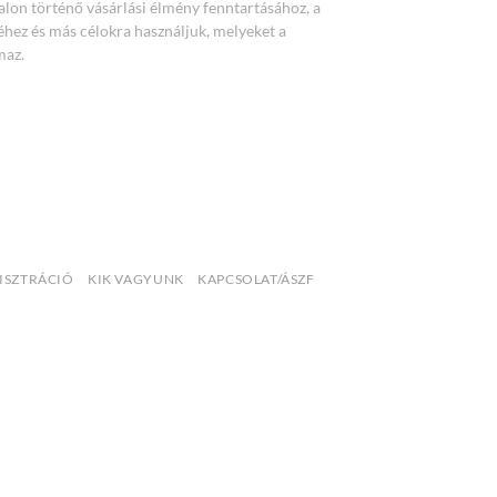
lon történő vásárlási élmény fenntartásához, a
éhez és más célokra használjuk, melyeket a
maz.
ISZTRÁCIÓ
KIK VAGYUNK
KAPCSOLAT/ÁSZF