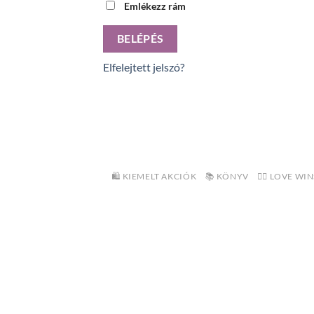
Emlékezz rám
BELÉPÉS
Elfelejtett jelszó?
🛍️ KIEMELT AKCIÓK
📚 KÖNYV
🏳️‍🌈 LOVE 