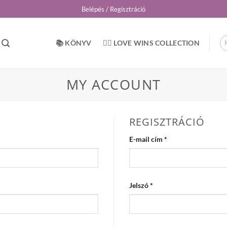
Belépés / Regisztráció
📚 KÖNYV
🏳️‍🌈 LOVE WINS COLLECTION
MY ACCOUNT
REGISZTRÁCIÓ
Kötelező
E-mail cím
*
Kötelező
Jelszó
*