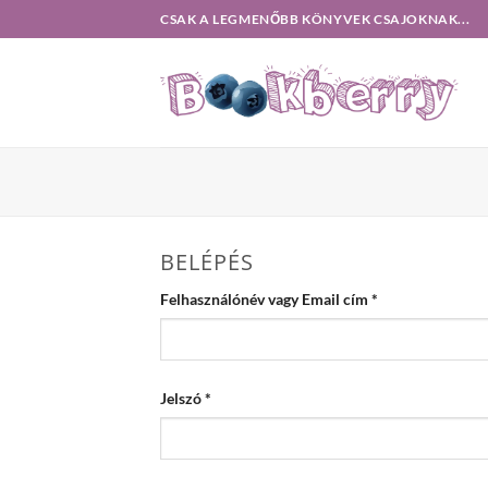
Skip
CSAK A LEGMENŐBB KÖNYVEK CSAJOKNAK...
to
content
BELÉPÉS
Kötelező
Felhasználónév vagy Email cím
*
Kötelező
Jelszó
*