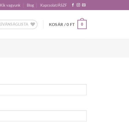
Kik vagyunk
Blog
Kapcsolat/ÁSZF
KÍVÁNSÁGLISTA
KOSÁR /
0
FT
0