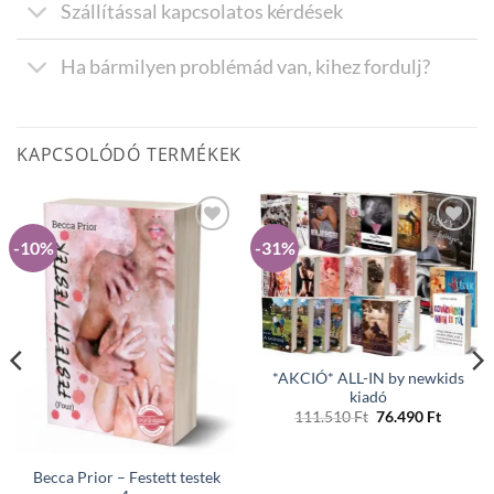
Szállítással kapcsolatos kérdések
Ha bármilyen problémád van, kihez fordulj?
KAPCSOLÓDÓ TERMÉKEK
-10%
-31%
Hozzáadás a
Hozzáadás a
Kivánságlistához
Kivánságlistához
*AKCIÓ* ALL-IN by newkids
kiadó
Original
Curren
111.510
Ft
76.490
Ft
price
price
was:
is:
111.510 Ft.
76.490 
Becca Prior – Festett ​testek