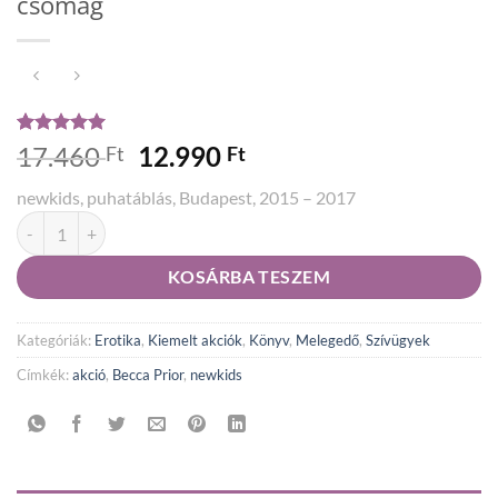
csomag
Értékelés
2
5
Original
Current
17.460
12.990
Ft
Ft
az 5-ből,
price
price
értékelés
newkids, puhatáblás, Budapest, 2015 – 2017
alapján
was:
is:
*AKCIÓ* Becca Prior - A tanítvány csomag mennyiség
17.460 Ft.
12.990 Ft.
KOSÁRBA TESZEM
Kategóriák:
Erotika
,
Kiemelt akciók
,
Könyv
,
Melegedő
,
Szívügyek
Címkék:
akció
,
Becca Prior
,
newkids