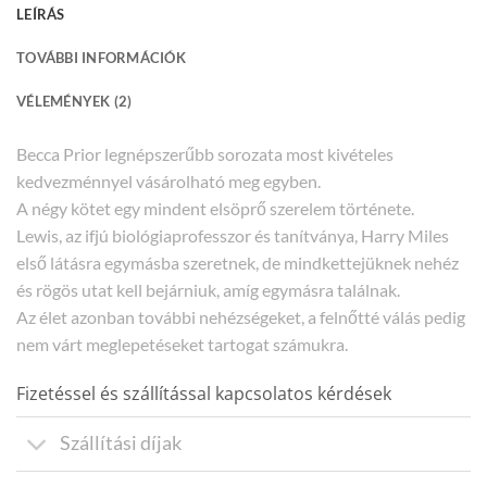
LEÍRÁS
TOVÁBBI INFORMÁCIÓK
VÉLEMÉNYEK (2)
Becca Prior legnépszerűbb sorozata most kivételes
kedvezménnyel vásárolható meg egyben.
A négy kötet egy mindent elsöprő szerelem története.
Lewis, az ifjú biológiaprofesszor és tanítványa, Harry Miles
első látásra egymásba szeretnek, de mindkettejüknek nehéz
és rögös utat kell bejárniuk, amíg egymásra találnak.
Az élet azonban további nehézségeket, a felnőtté válás pedig
nem várt meglepetéseket tartogat számukra.
Fizetéssel és szállítással kapcsolatos kérdések
Szállítási díjak