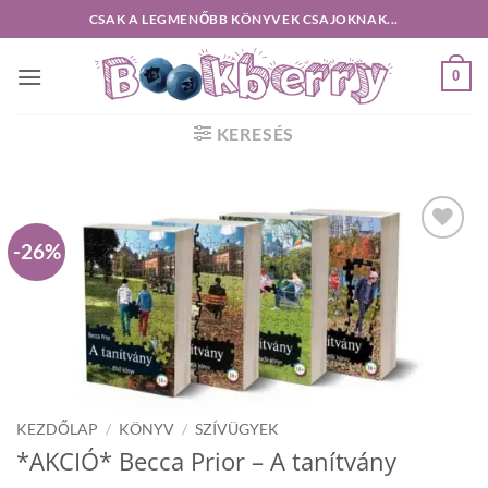
Skip
CSAK A LEGMENŐBB KÖNYVEK CSAJOKNAK...
to
content
0
KERESÉS
-26%
Hozzáadás a
Kivánságlistához
KEZDŐLAP
/
KÖNYV
/
SZÍVÜGYEK
*AKCIÓ* Becca Prior – A tanítvány