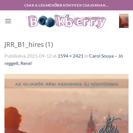
Skip
CSAK A LEGMENŐBB KÖNYVEK CSAJOKNAK...
to
content
JRR_B1_hires (1)
Publikálva
2021-09-12
at
1594 × 2421
in
Carol Souya – Jó
reggelt, René!