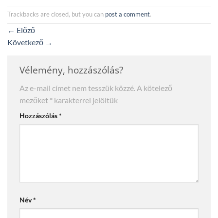
Trackbacks are closed, but you can
post a comment
.
←
Előző
Következő
→
Vélemény, hozzászólás?
Az e-mail címet nem tesszük közzé.
A kötelező
mezőket
*
karakterrel jelöltük
Hozzászólás
*
Név
*