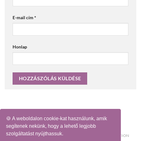
E-mail cím
*
Honlap
🍪 A weboldalon cookie-kat használunk, amik
segítenek nekünk, hogy a lehető legjobb
szolgáltatást nyújthassuk.
🛍️ KIEMELT AKCIÓK
📚 KÖNYV
🏳️‍🌈 LOVE WINS COLLECTION
💐 KOPOGTATÓ
KÍVÁNSÁGLISTA