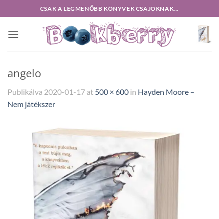
Skip
CSAK A LEGMENŐBB KÖNYVEK CSAJOKNAK...
to
content
angelo
Publikálva
2020-01-17
at
500 × 600
in
Hayden Moore –
Nem ​játékszer