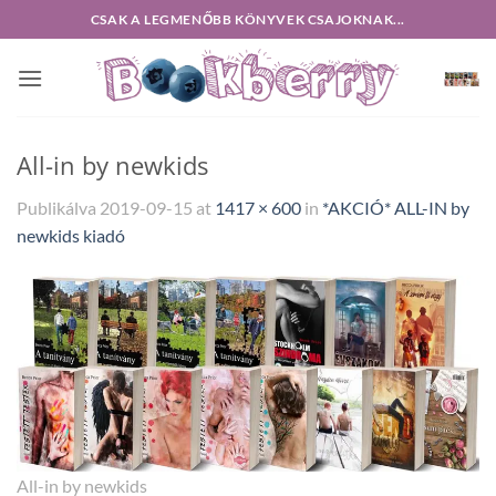
Skip
CSAK A LEGMENŐBB KÖNYVEK CSAJOKNAK...
to
content
All-in by newkids
Publikálva
2019-09-15
at
1417 × 600
in
*AKCIÓ* ALL-IN by
newkids kiadó
All-in by newkids