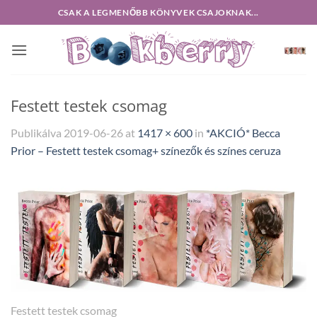
Skip
CSAK A LEGMENŐBB KÖNYVEK CSAJOKNAK...
to
content
Festett testek csomag
Publikálva
2019-06-26
at
1417 × 600
in
*AKCIÓ* Becca
Prior – Festett testek csomag+ színezők és színes ceruza
Festett testek csomag