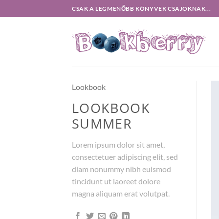
Skip
CSAK A LEGMENŐBB KÖNYVEK CSAJOKNAK...
to
content
Lookbook
LOOKBOOK
SUMMER
Lorem ipsum dolor sit amet,
consectetuer adipiscing elit, sed
diam nonummy nibh euismod
tincidunt ut laoreet dolore
magna aliquam erat volutpat.