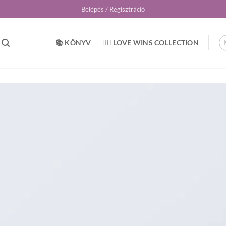
Belépés / Regisztráció
📚 KÖNYV
🏳️‍🌈 LOVE WINS COLLECTION