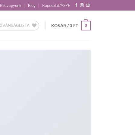
Kik vagyunk
Blog
Kapcsolat/ÁSZF
KÍVÁNSÁGLISTA
KOSÁR /
0
FT
0